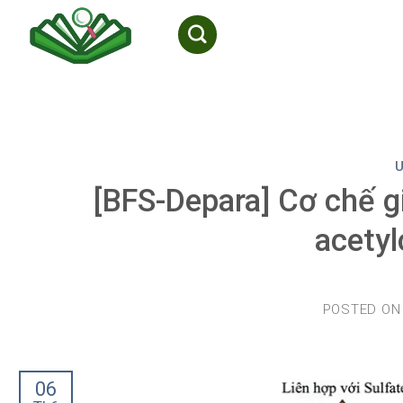
Skip
to
content
[BFS-Depara] Cơ chế g
acetyl
POSTED O
06