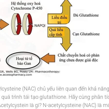
lcysteine (NAC) chủ yếu liên quan đến khả năn
h quá trình tái tạo glutathione. Hãy cùng phân tí
Acetylcystein là gì? N-acetylcysteine (NAC) là 