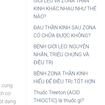
GIỜI LEO VÀ ZONA THẦN
KINH KHÁC NHAU NHƯ THẾ
NÀO?
ĐAU THẦN KINH SAU ZONA
CÓ CHỮA ĐƯỢC KHÔNG?
BỆNH GIỜI LEO: NGUYÊN
NHÂN, TRIỆU CHỨNG VÀ
ĐIỀU TRỊ
BỆNH ZONA THẦN KINH:
HIỂU ĐỂ ĐIỀU TRỊ TỐT HƠN
g cung
Thuốc Treeton (ACID
ch cơ
THIOCTIC) là thuốc gì?
một dạng