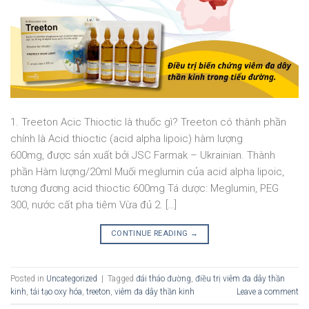
1. Treeton Acic Thioctic là thuốc gì? Treeton có thành phần
chính là Acid thioctic (acid alpha lipoic) hàm lượng
600mg, được sản xuất bởi JSC Farmak – Ukrainian. Thành
phần Hàm lượng/20ml Muối meglumin của acid alpha lipoic,
tương đương acid thioctic 600mg Tá dược: Meglumin, PEG
300, nước cất pha tiêm Vừa đủ 2. […]
CONTINUE READING
→
Posted in
Uncategorized
|
Tagged
đái tháo đường
,
điều trị viêm đa dây thần
kinh
,
tái tạo oxy hóa
,
treeton
,
viêm đa dây thần kinh
Leave a comment