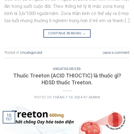
lần trong suốt cuộc đời. Theo thống kê tỷ lệ mắc zona trung
bình là 3,6/1000 người/năm. Zona thần kinh có thể xảy ra ở mọi
lứa tuổi nhưng thường ít nghiêm trọng hơn ở trẻ em và thanh […]
CONTINUE READING
→
Posted in
Uncategorized
Leave a comment
UNCATEGORIZED
Thuốc Treeton (ACID THIOCTIC) là thuốc gì?
HDSD thuốc Treeton.
POSTED ON
THÁNG 7 10, 2024
BY
ADMIN
10
Th7