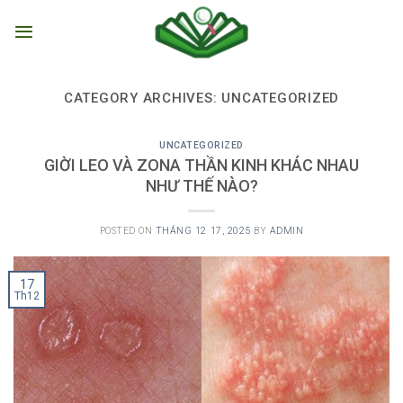
Skip
to
content
CATEGORY ARCHIVES:
UNCATEGORIZED
UNCATEGORIZED
GIỜI LEO VÀ ZONA THẦN KINH KHÁC NHAU
NHƯ THẾ NÀO?
POSTED ON
THÁNG 12 17, 2025
BY
ADMIN
17
Th12