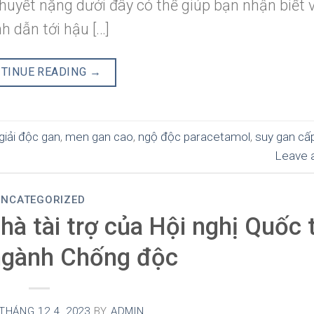
huyết nặng dưới đây có thể giúp bạn nhận biết 
h dẫn tới hậu […]
TINUE READING
→
giải độc gan
,
men gan cao
,
ngộ độc paracetamol
,
suy gan cấ
Leave 
UNCATEGORIZED
hà tài trợ của Hội nghị Quốc 
ngành Chống độc
THÁNG 12 4, 2023
BY
ADMIN