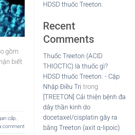
HDSD thuốc Treeton.
Recent
Comments
bao gồm
Thuốc Treeton (ACID
hận biết
THIOCTIC) là thuốc gì?
HDSD thuốc Treeton. - Cập
Nhập Điều Trị
trong
[TREETON] Cải thiện bệnh đa
dây thần kinh do
docetaxel/cisplatin gây ra
gan cấp
,
a comment
bằng Treeton (axit α-lipoic)