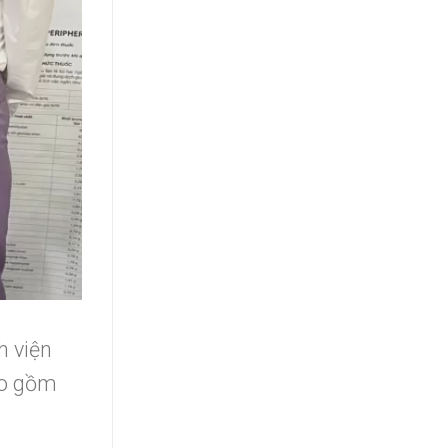
h viện
ao gồm