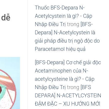
Thuốc BFS-Depara N-
 dễ
Acetylcystein là gì? - Cập
Nhập Điều Trị
trong
[BFS-
Depara] N-Acetylcystein là
giải pháp điều trị ngộ độc do
Paracetamol hiệu quả
[BFS-Depara] Cơ chế giải độc
Acetaminophen của N-
acetylcysteine là gì? - Cập
Nhập Điều Trị
trong
[BFS
DEPARA] N-ACETYLCYSTEIN
ĐẬM ĐẶC – XU HƯỚNG MỚI