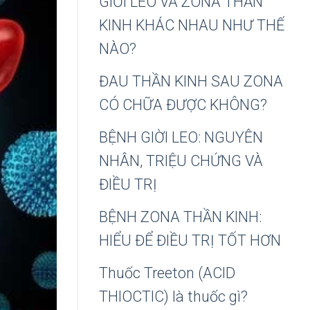
GIỜI LEO VÀ ZONA THẦN
KINH KHÁC NHAU NHƯ THẾ
NÀO?
ĐAU THẦN KINH SAU ZONA
CÓ CHỮA ĐƯỢC KHÔNG?
BỆNH GIỜI LEO: NGUYÊN
NHÂN, TRIỆU CHỨNG VÀ
ĐIỀU TRỊ
BỆNH ZONA THẦN KINH:
HIỂU ĐỂ ĐIỀU TRỊ TỐT HƠN
Thuốc Treeton (ACID
THIOCTIC) là thuốc gì?