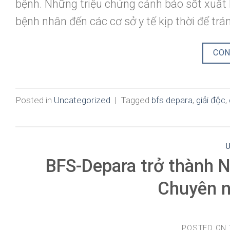
bệnh. Những triệu chứng cảnh báo sốt xuất 
bệnh nhân đến các cơ sở y tế kịp thời để trán
CON
Posted in
Uncategorized
|
Tagged
bfs depara
,
giải độc
,
BFS-Depara trở thành N
Chuyên 
POSTED ON