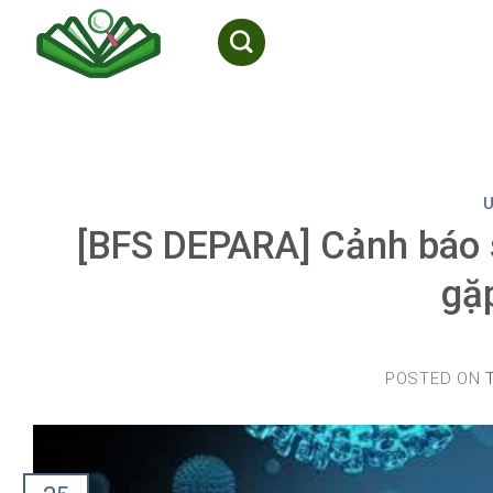
Skip
to
content
[BFS DEPARA] Cảnh báo 
gặ
POSTED ON