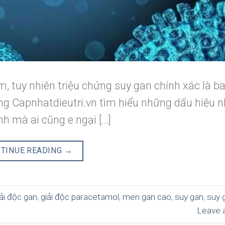
m, tuy nhiên triệu chứng suy gan chính xác là 
ùng Capnhatdieutri.vn tìm hiểu những dấu hiệu n
nh mà ai cũng e ngại […]
TINUE READING
→
iải độc gan
,
giải độc paracetamol
,
men gan cao
,
suy gan
,
suy 
Leave 