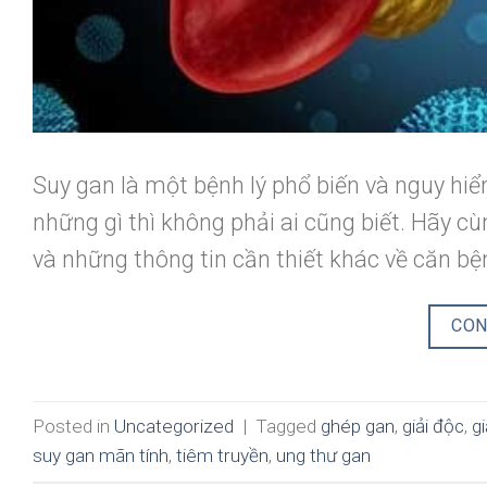
Suy gan là một bệnh lý phổ biến và nguy hiể
những gì thì không phải ai cũng biết. Hãy c
và những thông tin cần thiết khác về căn bệ
CON
Posted in
Uncategorized
|
Tagged
ghép gan
,
giải độc
,
g
suy gan mãn tính
,
tiêm truyền
,
ung thư gan