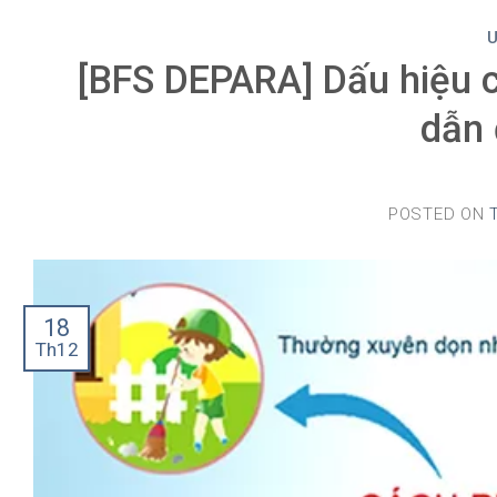
[BFS DEPARA] Dấu hiệu c
dẫn 
POSTED ON
18
Th12