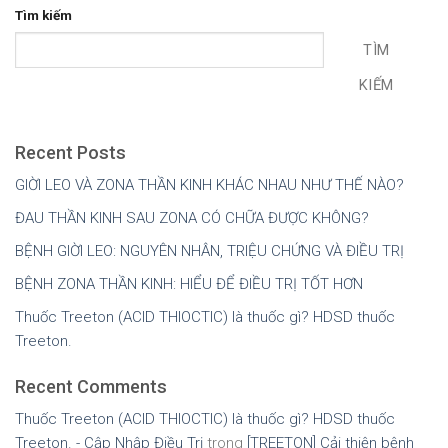
Tìm kiếm
TÌM
KIẾM
Recent Posts
GIỜI LEO VÀ ZONA THẦN KINH KHÁC NHAU NHƯ THẾ NÀO?
ĐAU THẦN KINH SAU ZONA CÓ CHỮA ĐƯỢC KHÔNG?
BỆNH GIỜI LEO: NGUYÊN NHÂN, TRIỆU CHỨNG VÀ ĐIỀU TRỊ
BỆNH ZONA THẦN KINH: HIỂU ĐỂ ĐIỀU TRỊ TỐT HƠN
Thuốc Treeton (ACID THIOCTIC) là thuốc gì? HDSD thuốc
Treeton.
Recent Comments
Thuốc Treeton (ACID THIOCTIC) là thuốc gì? HDSD thuốc
Treeton. - Cập Nhập Điều Trị
trong
[TREETON] Cải thiện bệnh