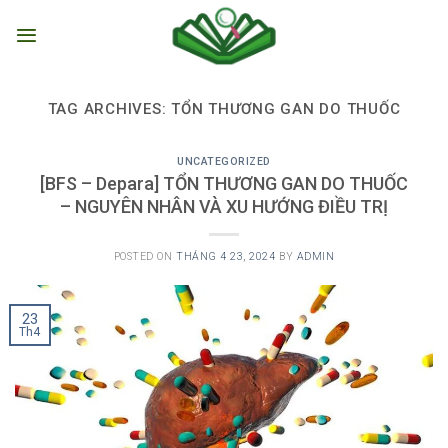
Skip
to
content
TAG ARCHIVES:
TỔN THƯƠNG GAN DO THUỐC
UNCATEGORIZED
[BFS – Depara] TỔN THƯƠNG GAN DO THUỐC
– NGUYÊN NHÂN VÀ XU HƯỚNG ĐIỀU TRỊ
POSTED ON
THÁNG 4 23, 2024
BY
ADMIN
23
Th4