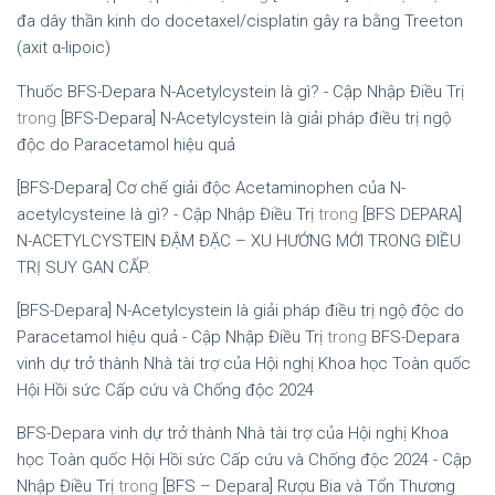
đa dây thần kinh do docetaxel/cisplatin gây ra bằng Treeton
(axit α-lipoic)
Thuốc BFS-Depara N-Acetylcystein là gì? - Cập Nhập Điều Trị
trong
[BFS-Depara] N-Acetylcystein là giải pháp điều trị ngộ
độc do Paracetamol hiệu quả
[BFS-Depara] Cơ chế giải độc Acetaminophen của N-
acetylcysteine là gì? - Cập Nhập Điều Trị
trong
[BFS DEPARA]
N-ACETYLCYSTEIN ĐẬM ĐẶC – XU HƯỚNG MỚI TRONG ĐIỀU
TRỊ SUY GAN CẤP.
[BFS-Depara] N-Acetylcystein là giải pháp điều trị ngộ độc do
Paracetamol hiệu quả - Cập Nhập Điều Trị
trong
BFS-Depara
vinh dự trở thành Nhà tài trợ của Hội nghị Khoa học Toàn quốc
Hội Hồi sức Cấp cứu và Chống độc 2024
BFS-Depara vinh dự trở thành Nhà tài trợ của Hội nghị Khoa
học Toàn quốc Hội Hồi sức Cấp cứu và Chống độc 2024 - Cập
Nhập Điều Trị
trong
[BFS – Depara] Rượu Bia và Tổn Thương