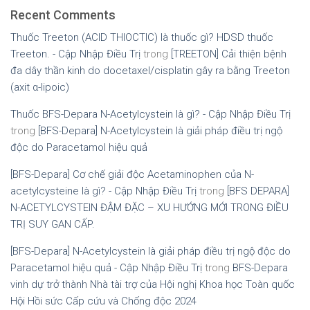
Recent Comments
Thuốc Treeton (ACID THIOCTIC) là thuốc gì? HDSD thuốc
Treeton. - Cập Nhập Điều Trị
trong
[TREETON] Cải thiện bệnh
đa dây thần kinh do docetaxel/cisplatin gây ra bằng Treeton
(axit α-lipoic)
Thuốc BFS-Depara N-Acetylcystein là gì? - Cập Nhập Điều Trị
trong
[BFS-Depara] N-Acetylcystein là giải pháp điều trị ngộ
độc do Paracetamol hiệu quả
[BFS-Depara] Cơ chế giải độc Acetaminophen của N-
acetylcysteine là gì? - Cập Nhập Điều Trị
trong
[BFS DEPARA]
N-ACETYLCYSTEIN ĐẬM ĐẶC – XU HƯỚNG MỚI TRONG ĐIỀU
TRỊ SUY GAN CẤP.
[BFS-Depara] N-Acetylcystein là giải pháp điều trị ngộ độc do
Paracetamol hiệu quả - Cập Nhập Điều Trị
trong
BFS-Depara
vinh dự trở thành Nhà tài trợ của Hội nghị Khoa học Toàn quốc
Hội Hồi sức Cấp cứu và Chống độc 2024