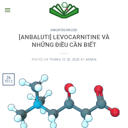
Skip
to
content
UNCATEGORIZED
[ANBALUTI] LEVOCARNITINE VÀ
NHỮNG ĐIỀU CẦN BIẾT
POSTED ON
THÁNG 12 26, 2023
BY
ADMIN
26
Th12