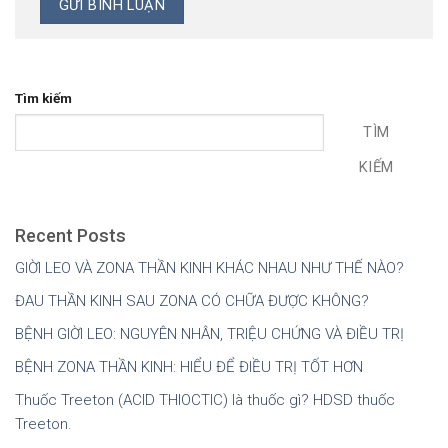
Tìm kiếm
TÌM
KIẾM
Recent Posts
GIỜI LEO VÀ ZONA THẦN KINH KHÁC NHAU NHƯ THẾ NÀO?
ĐAU THẦN KINH SAU ZONA CÓ CHỮA ĐƯỢC KHÔNG?
BỆNH GIỜI LEO: NGUYÊN NHÂN, TRIỆU CHỨNG VÀ ĐIỀU TRỊ
BỆNH ZONA THẦN KINH: HIỂU ĐỂ ĐIỀU TRỊ TỐT HƠN
Thuốc Treeton (ACID THIOCTIC) là thuốc gì? HDSD thuốc
Treeton.