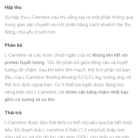
Hấp thu
Sự hấp thu L-Carnitine sau khi uống xảy ra một phần thông qua
trung gian vận chuyển và một phần bằng cách khuếch tán thụ
động, chủ yếu ở ruột non.
Phân bố
L-Carnitine và các este chuỗi ngắn của nó
không liên kết với
protein huyết tương
. Tốc độ phân bố giữa hồng cầu và huyết
tương rất chậm. Sau khi tiêm tĩnh mạch, thể tích phân bố ban
đầu của L-Carnitine thường khoảng 0,2-0,3 L/kg, tương ứng với
thể tích dịch ngoại bào. Có ít nhất ba ngăn dược động học
riêng biệt cho L-Carnitine, với
nhóm cân bằng chậm nhất bao
gồm cơ xương và cơ tim.
Thải trừ
L-Carnitine được đào thải khỏi cơ thể chủ yếu qua bài tiết nước
tiểu. Độ thanh thải L-carnitine ở thận (1-3 ml/phút) thấp hơn
đáng kể so với tốc độ lọc cầu thận (GFR), cho thấy sự tái hấp