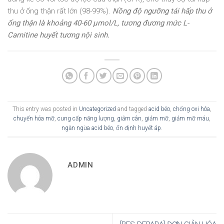
thu ở ống thận rất lớn (98-99%).
Nồng độ ngưỡng tái hấp thu ở
ống thận là khoảng 40-60 μmol/L, tương đương mức L-
Carnitine huyết tương nội sinh.
This entry was posted in
Uncategorized
and tagged
acid béo
,
chống oxi hóa
,
chuyển hóa mỡ
,
cung cấp năng lượng
,
giảm cân
,
giảm mỡ
,
giảm mỡ máu
,
ngăn ngừa acid béo
,
ổn định huyết áp
.
ADMIN