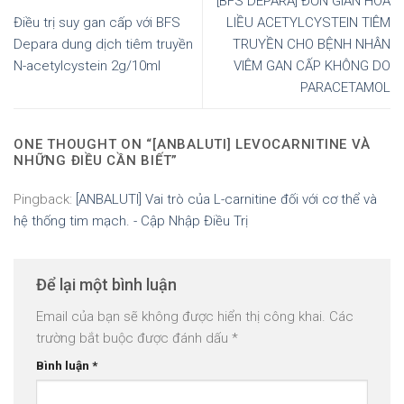
[BFS DEPARA] ĐƠN GIẢN HÓA
Điều trị suy gan cấp với BFS
LIỀU ACETYLCYSTEIN TIÊM
Depara dung dịch tiêm truyền
TRUYỀN CHO BỆNH NHÂN
N-acetylcystein 2g/10ml
VIÊM GAN CẤP KHÔNG DO
PARACETAMOL
ONE THOUGHT ON “
[ANBALUTI] LEVOCARNITINE VÀ
NHỮNG ĐIỀU CẦN BIẾT
”
Pingback:
[ANBALUTI] Vai trò của L-carnitine đối với cơ thể và
hệ thống tim mạch. - Cập Nhập Điều Trị
Để lại một bình luận
Email của bạn sẽ không được hiển thị công khai.
Các
trường bắt buộc được đánh dấu
*
Bình luận
*