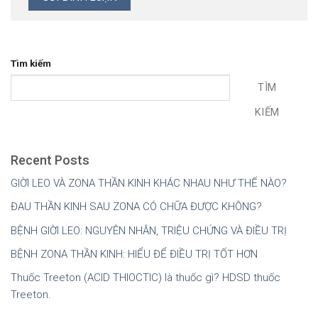
Tìm kiếm
TÌM
KIẾM
Recent Posts
GIỜI LEO VÀ ZONA THẦN KINH KHÁC NHAU NHƯ THẾ NÀO?
ĐAU THẦN KINH SAU ZONA CÓ CHỮA ĐƯỢC KHÔNG?
BỆNH GIỜI LEO: NGUYÊN NHÂN, TRIỆU CHỨNG VÀ ĐIỀU TRỊ
BỆNH ZONA THẦN KINH: HIỂU ĐỂ ĐIỀU TRỊ TỐT HƠN
Thuốc Treeton (ACID THIOCTIC) là thuốc gì? HDSD thuốc
Treeton.