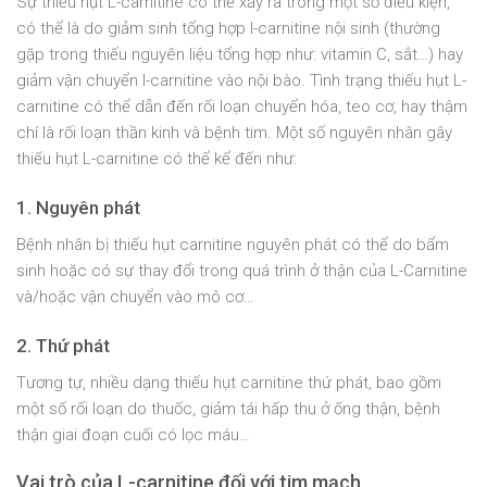
Sự thiếu hụt L-carnitine có thể xảy ra trong một số điều kiện,
có thể là do giảm sinh tổng hợp l-carnitine nội sinh (thường
gặp trong thiếu nguyên liệu tổng hợp như: vitamin C, sắt…) hay
giảm vận chuyển l-carnitine vào nội bào. Tình trạng thiếu hụt L-
carnitine có thể dẫn đến rối loạn chuyển hóa, teo cơ, hay thậm
chí là rối loạn thần kinh và bệnh tim. Một số nguyên nhân gây
thiếu hụt L-carnitine có thể kể đến như:
1. Nguyên phát
Bệnh nhân bị thiếu hụt carnitine nguyên phát có thể do bẩm
sinh hoặc có sự thay đổi trong quá trình ở thận của L-Carnitine
và/hoặc vận chuyển vào mô cơ…
2. Thứ phát
Tương tự, nhiều dạng thiếu hụt carnitine thứ phát, bao gồm
một số rối loạn do thuốc, giảm tái hấp thu ở ống thận, bệnh
thận giai đoạn cuối có lọc máu…
Vai trò của L-carnitine đối với tim mạch