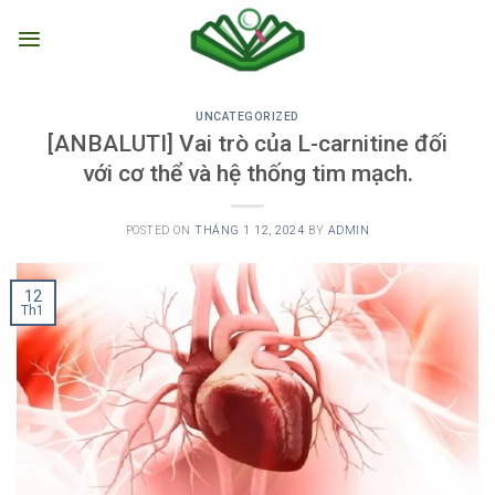
Skip
to
content
UNCATEGORIZED
[ANBALUTI] Vai trò của L-carnitine đối
với cơ thể và hệ thống tim mạch.
POSTED ON
THÁNG 1 12, 2024
BY
ADMIN
12
Th1