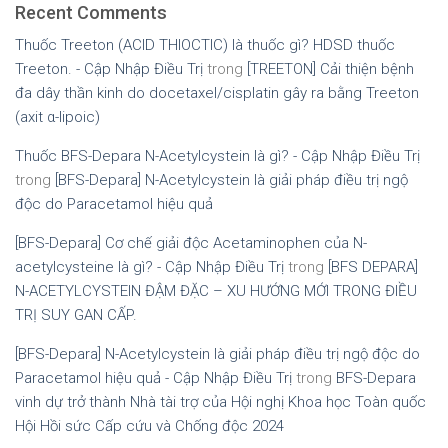
Recent Comments
Thuốc Treeton (ACID THIOCTIC) là thuốc gì? HDSD thuốc
Treeton. - Cập Nhập Điều Trị
trong
[TREETON] Cải thiện bệnh
đa dây thần kinh do docetaxel/cisplatin gây ra bằng Treeton
(axit α-lipoic)
Thuốc BFS-Depara N-Acetylcystein là gì? - Cập Nhập Điều Trị
trong
[BFS-Depara] N-Acetylcystein là giải pháp điều trị ngộ
độc do Paracetamol hiệu quả
[BFS-Depara] Cơ chế giải độc Acetaminophen của N-
acetylcysteine là gì? - Cập Nhập Điều Trị
trong
[BFS DEPARA]
N-ACETYLCYSTEIN ĐẬM ĐẶC – XU HƯỚNG MỚI TRONG ĐIỀU
TRỊ SUY GAN CẤP.
[BFS-Depara] N-Acetylcystein là giải pháp điều trị ngộ độc do
Paracetamol hiệu quả - Cập Nhập Điều Trị
trong
BFS-Depara
vinh dự trở thành Nhà tài trợ của Hội nghị Khoa học Toàn quốc
Hội Hồi sức Cấp cứu và Chống độc 2024