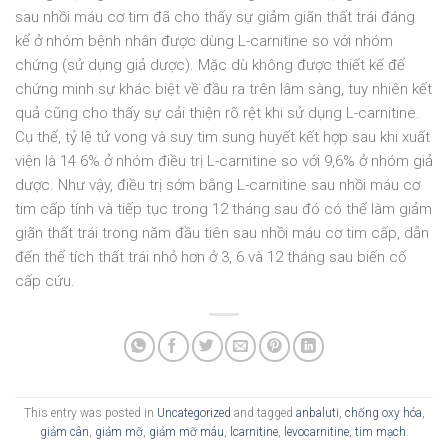
sau nhồi máu cơ tim đã cho thấy sự giảm giãn thất trái đáng
kể ở nhóm bệnh nhân được dùng L-carnitine so với nhóm
chứng (sử dụng giả dược). Mặc dù không được thiết kế để
chứng minh sự khác biệt về đầu ra trên lâm sàng, tuy nhiên kết
quả cũng cho thấy sự cải thiện rõ rệt khi sử dụng L-carnitine.
Cụ thể, tỷ lệ tử vong và suy tim sung huyết kết hợp sau khi xuất
viện là 14 6% ở nhóm điều trị L-carnitine so với 9,6% ở nhóm giả
dược. Như vậy, điều trị sớm bằng L-carnitine sau nhồi máu cơ
tim cấp tính và tiếp tục trong 12 tháng sau đó có thể làm giảm
giãn thất trái trong năm đầu tiên sau nhồi máu cơ tim cấp, dẫn
đến thể tích thất trái nhỏ hơn ở 3, 6 và 12 tháng sau biến cố
cấp cứu.
This entry was posted in
Uncategorized
and tagged
anbaluti
,
chống oxy hóa
,
giảm cân
,
giảm mỡ
,
giảm mỡ máu
,
lcarnitine
,
levocarnitine
,
tim mạch
.