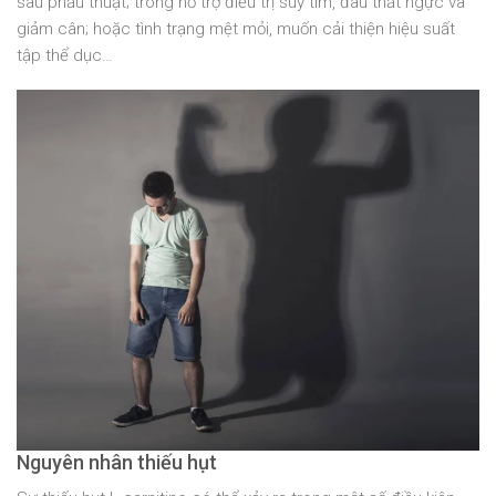
sau phẫu thuật; trong hỗ trợ điều trị suy tim, đau thắt ngực và
giảm cân; hoặc tình trạng mệt mỏi, muốn cải thiện hiệu suất
tập thể dục…
Nguyên nhân thiếu hụt